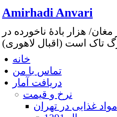
Amirhadi Anvari
مغان/ هزار بادهٔ ناخورده در
گ تاک است (اقبال لاهوری)
خانه
تماس با من
دریافت آمار
نرخ و قیمت
واد غذایی در تهران