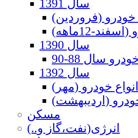
سال 1391
 خودرو (فروردین)
ند-12ماهه)
سال 1390
درو سال 88-90
سال 1392
انواع خودرو (مهر)
خودرو (اردیبهشت)
مسکن
انرژی(نفت،گاز و..)