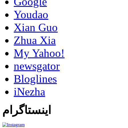
Google
Youdao
Xian Guo
Zhua Xia
My Yahoo!
newsgator
Bloglines
iNezha
اینستاگرام