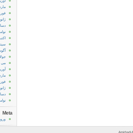
آوریل 1
مارس 1
فوریه 1
ژانویه 
دسامبر
نوامبر 
اکتبر 10
سپتامب
آگوست
جولای 
می 2010
آوریل 0
مارس 0
فوریه 0
ژانویه 
دسامبر
نوامبر 
Meta
ورود