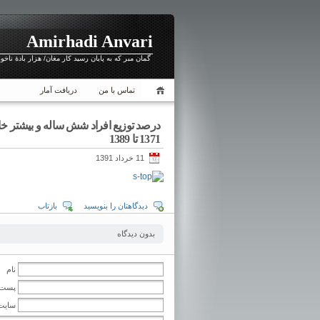
Amirhadi Anvari
گمان مبر که به پایان رسید کار مغان/ هزار بادهٔ ناخ
تماس با من
دریافت آمار
درصد توزيع افراد شش ساله و بيشتر 
1371 تا 1389
11 خرداد 1391
دیدگاهتان را بنویسید
بازتاب
بدون دیدگاه
نام
پست ا
سایت