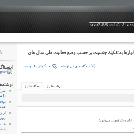
ورده در رگ تاک است (اقبال لاهوری)
خانوارها به تفكيك جنسيت بر حسب وضع فعاليت طي سال های
S
دیدگاه های این نوشته
دیدگاهتان را بنویسید
اینستاگ
نوشته‌ه
بازتاب ها (0)
دیدگاه ها (0)
شرکت
را م
توقف
صادر
از ز
روزی
لکترونیک (پنهان می‌شود)
۱۸
با ن