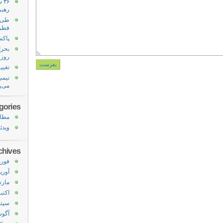
۳۶
رهبر ۸۶ ساله جمهوری
فطر
پاکسا
بحرا
روز در سا
تغییر
نیمی
می‌ر
gories
مطا
ویدئ
chives
فوریه 6
آوریل 5
مارس 5
اکتبر 24
سپتامب
آگوست