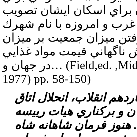
براي اسكان ايشان تصويب
رب و امروزه با نام شهرك
ن ميزان جمعيت بر ميزان
 ناگهاني قيمت مواد غذايي
در جهان و… (Field,ed. ,Middle East Annual report (London,
1977) pp. 58-150)
دهم انقلاب، انحلال اتاق
1 شهرستان و بركناري هيات رييسه
. هنوز فرمان شاهانه شاه