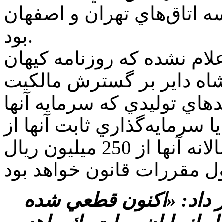
 اتاق‌هاي تهران و اصفهان
بود.
لام نشده كه روزنامه كيهان
اه داير بر گسترش مالكيت
هاي توليدي كه سرمايه آنها
ا سرمايه‌گذاري ثابت آنها از
200 ميليون ريال يا فروش سالانه آنها از 250 ميليون ريال
ر داد: «اكنون قطعي شده