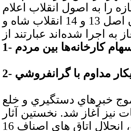
ه را به اصول انقلاب اعلام
فرمودند. اصول تازه كه به عنوان اصل 13 و 14 انقلاب شاه و
ع سهام كارخانه‌ها بين مردم
 پيكار مداوم با گرانفروشي
موج خبرهاي دستگيري و خلع
 نيز آغاز شد. نخستين آثار
اجرايي اصل چهاردهم انقلاب، انحلال اتاق هاي اصناف 16