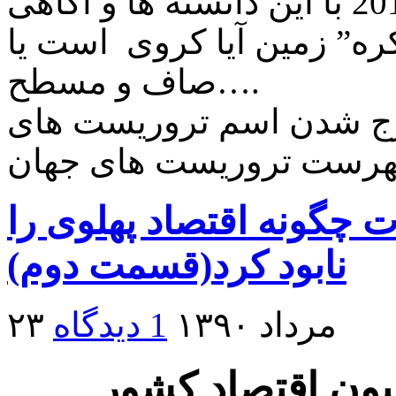
که کسی بگه خب… در سال 2011 با این دانسته ها و آگاهی
کره” زمین آیا کروی است یا
صاف و مسطح….
ارج شدن اسم تروریست های
 چگونه اقتصاد پهلوی را
نابود کرد(قسمت دوم)
۲۳ مرداد ۱۳۹۰
1 دیدگاه
یون اقتصاد کشور