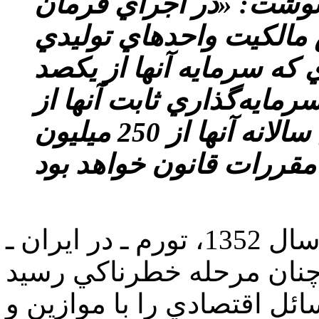
 نوشت: «در اجراي فرمان
مالكيت واحدهاي توليدي
كه سرمايه آنها از يكصد
رمايه‌گذاري ثابت آنها از
200 ميليون ريال يا فروش سالانه آنها از 250 ميليون
به نوشته اكونوميست لندن: «در سال 1352، تورم ـ در ايران ـ
و در تابستان 1355، به چنان مرحله خطرناكي رسيد
ائل اقتصادي را با موازين و