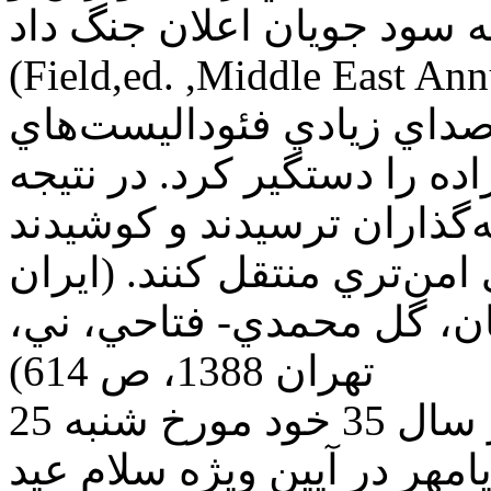
ه سود جويان اعلان جنگ داد»
Field,ed. ,Middle Eas) رژيم ابتدا به
صداي زيادي فئوداليست‌هاي
اده را دستگير كرد. در نتيجه
‌گذاران ترسيدند و كوشيدند
امن‌تري منتقل كنند. (ايران
ميان، گل محمدي- فتاحي، ني،
تهران 1388، ص 614)
مجله خواندني‌ها در شماره 95 از سال 35 خود مورخ شنبه 25
ه آريامهر در آيين ويژه سلام عيد