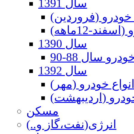
سال 1391
 خودرو (فروردین)
ند-12ماهه)
سال 1390
درو سال 88-90
سال 1392
انواع خودرو (مهر)
خودرو (اردیبهشت)
مسکن
انرژی(نفت،گاز و..)