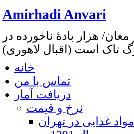
Amirhadi Anvari
مغان/ هزار بادهٔ ناخورده در
گ تاک است (اقبال لاهوری)
خانه
تماس با من
دریافت آمار
نرخ و قیمت
واد غذایی در تهران