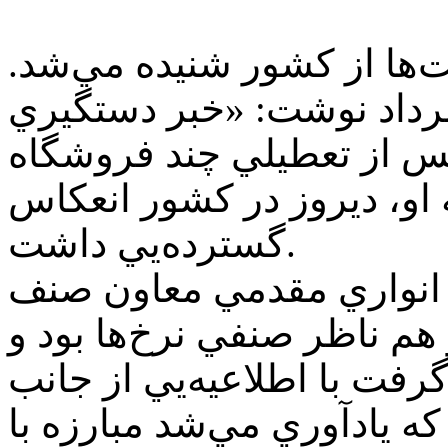
شت‌ها از كشور شنيده مي‌شد.
 مرداد نوشت: «خبر دستگيري
پس از تعطيلي چند فروشگاه
او، ديروز در كشور انعكاس
گسترده‌يي داشت.
ير انواري مقدمي معاون صنف
م ناظر صنفي نرخ‌ها بود و
فت با اطلاعيه‌يي از جانب
كه يادآوري مي‌شد مبارزه با