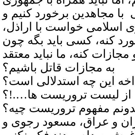
 اسلامی خواست با اراذل،
رد کنه، کسی باید بگه چون
جازات کنه، ما نباید معتقد
به مجازات قاتل باشیم؟
اخه این چه استدلالی است؟
از لیست تروریست ها….!؟
یدونم مفهوم تروریست چیه؟
ایران و عراق، مسعود رجوی و