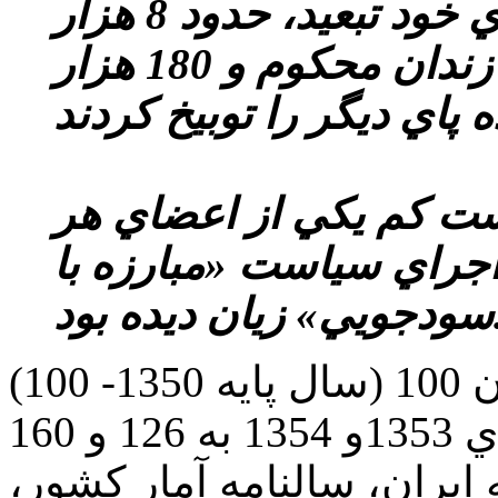
33 هزار بازرگان را از شهرهاي خود تبعيد، حدود 8 هزار
مغازه‌دار را به دو تا سه سال زندان محكوم و 180 هزار
ين اواخر سال 1354، دست كم يكي از اعضاي هر
 اجراي سياست «مبارزه با
ديده بود.
شاخص هزينه‌هاي زندگي از ميزان 100 (سال پايه 1350- 100)
در سال 1350 به ترتيب در سال‌هاي 1353و 1354 به 126 و 160
 ايران، سالنامه آمار كشور،