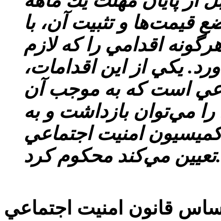
از پايان مهلت يك ماهه
 قيمت‌ها و تثبيت آن، با
رگونه اقدامي را كه لازم
رد. يكي از اين اقدامات،
ماعي است كه به موجب آن
ا مي‌توان بازداشت و به
كميسيون امنيت اجتماعي
وم كرد.»
اساس قانون امنيت اجتماعي