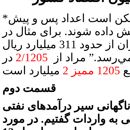
*توجه: در کامپیوتر های مختلف ممکن است اعداد پس و پیش
داده شوند. برای مثال در
عبارت: “درآمدهاي نفتي ايران از حدود 311 ميليارد ريال
2/1205
در
ع
1205 ممیز 2
قسمت دوم
گهانی سیر درآمدهای نفتی
 به واردات گفتیم. در مورد