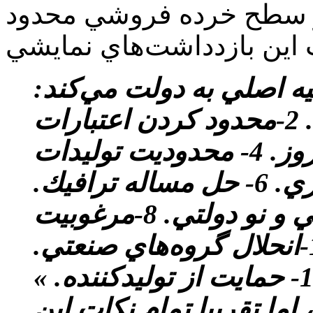
 سطح خرده فروشي محدود
سنده در ادامه 12توصيه اصلي به دولت مي‌كند:
«1-توزيع كالا توسط دولت. 2-‌‌محدود كردن اعتبارات
بانكي. 3-‌ايجاد بازارهاي روز. 4- محدوديت توليدات
لوكس. 5-كنترل آگهي‌هاي تجاري. 6- حل مساله ترافيك.
7- مبارزه عليه اعيان منشي و نو دولتي. 8-‌مرغوبيت
جنس. 9-انجمن‌هاي حمايتي. 10-انحلال گروه‌هاي صنعتي.
11- ايجاد مراجع شكايت. 12- حمايت از توليد‌كننده. »
اما تقريبا تمام نكات اين