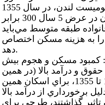
تهران 1356) بنابرگزارش اكونوميست لندن، در سال 1355
ميزان اجاره‌بهاي خانه‌هاي تهران در عرض 5 سال 300 برابر
 در سال 1354 يك خانواده طبقه متوسط مي‌بايد
 خود را به هزينه مسكن اختصاص
دهد.
د: كمبود مسكن و هجوم بيش
ا حقوق و درآمد بالا (در همين
سال‌ها يعني سال‌هاي 1353 تا 1355، براي اسكان همين
يل برخورداري از درآمد بالا
تاثير گذاشتند، طرحي براي