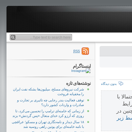
RSS
اینستاگرام
نوشته‌های تازه
بدون دیدگاه
شرکت نیروهای مسلح، میلیون‌ها بشکه نفت ایران
را مخفیانه فروخت
احتمالا با
توقف فعالیت بندر رجایی چه تاثیری بر تجارت و
ایط
صادرات و واردات کشور دارد؟
نین در
از زمانی که خامنه‌ای ترامپ را تحسین می‌کرد، تا
روزی که آرزو کرد خدای متعال «پس گردنش» بزند
سط زیر
۱۸ سال دیدار و نامه‌نگاری تهران و مسکو؛ عراقچی
با نامه خامنه‌ای برای پوتین راهی روسیه شد