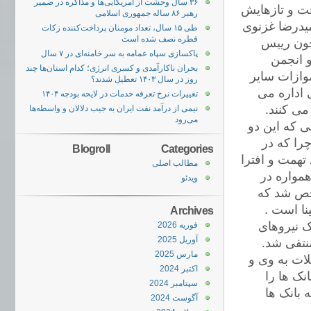
۳۶ سال وحشت از آمریکایی‌ها و مذاکره در ضمیر
خت و تازهایش
رهبر ۸۶ ساله جمهوری اسلامی
میدرضا غزنوی
طی ۱۵ سال، تعداد مومنان پرداخت‌کننده زکات
فطره نصف شده است
چون رییس
پاکسازی سپاه عمامه به سر خامنه‌‌ای در ۷ سال
و انجمن
بحران ناکارآمدی و کسری انرژی؛ کدام استان‌ها چند
وازات سایر
روز در سال ۱۴۰۳ تعطیل شدند؟
 اداره می
تغییرات نرخ تعرفه خدمات در لایحه بودجه ۱۴۰۴
می کنند.
نیمی از درآمد نفت ایران به جیب دلالان و واسطه‌ها
می‌رود
ی که این دو
را که در
Blogroll
Categories
تهمت و افترا
مطالب اصلی
 همواره در
ویدئو
شخص شد که
ا است .
Archives
ک نیروهای
فوریه 2026
آوریل 2025
نتفی شد.
مارس 2025
لات به وی و
اکتبر 2024
نک ها را
سپتامبر 2024
 بانک ها
آگوست 2024