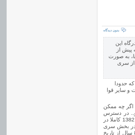
بدون دیدگاه
رگاه این
 پیش از
ها، به صورت
 از سری
ه حدودا
و سایر قوا
 اگر چه ممکن
.. در دسترس
نباشند، اما به جای آنها، آمار تولید «انار» در سال های 1367، 1372 و 1382 کاملا در
 در بخش سری
های زمانی مرکز آمار موجود است. البته این آمارها هم نزدیک به 8 سال از تاریخ