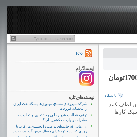
RSS
اینستاگرام
سال شمار برابری ریال و دلار از 1337 تا کنون:7 تومان 1700تومان
8 دیدگاه
نوشته‌های تازه
ان لطف کنند
شرکت نیروهای مسلح، میلیون‌ها بشکه نفت ایران
را مخفیانه فروخت
سبک کارها
توقف فعالیت بندر رجایی چه تاثیری بر تجارت و
صادرات و واردات کشور دارد؟
از زمانی که خامنه‌ای ترامپ را تحسین می‌کرد، تا
روزی که آرزو کرد خدای متعال «پس گردنش» بزند