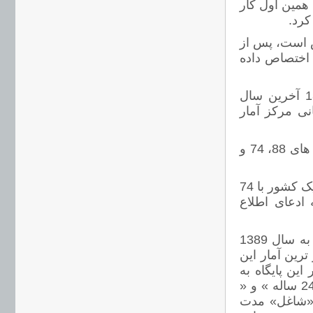
همین اول کار
 این بخش است، پس از
به خود اختصاص داده
13 درصد آمارها آخرین بار در سال 1386 بروز شدند و سال 1384 آخرین سال
زمانی مرکز آمار
سال 81 نزدیک به 2 درصد، سال های 83، 87 و 69 یک درصد و سال های 88، 74 و
اینجا یک سایت سرگرمی نیست، بخش سری های زمانی مرکز آمار یک کشور با 74
ادعای اطلاع
درحالی که به پایان سال 1390 نزدیک می شویم، آماری که مربوط به سال 1389
رین آمار این
به 720 عنوان موجود در این پایگاه به
خود اختصاص داده، که آنها هم عبارتند از: « نرخ جوانان بیکاری 15-24 ساله » و «
کار » و «شاغل» مدت