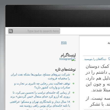
RSS
اینستاگرام
دیدگاهتان را بنویسید
خر هفته دنیای اقتصاد مورخ 27 مهر با کمک دوستان
نوشته‌های تازه
 داشتم را در
شرکت نیروهای مسلح، میلیون‌ها بشکه نفت ایران
لیل هم دارد،
را مخفیانه فروخت
ته و چون این
توقف فعالیت بندر رجایی چه تاثیری بر تجارت و
صادرات و واردات کشور دارد؟
بتلا شدند.
از زمانی که خامنه‌ای ترامپ را تحسین می‌کرد، تا
روزی که آرزو کرد خدای متعال «پس گردنش» بزند
سه نیست. از
۱۸ سال دیدار و نامه‌نگاری تهران و مسکو؛ عراقچی
د. با تشکر
با نامه خامنه‌ای برای پوتین راهی روسیه شد